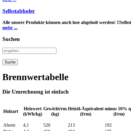
Selbstabholer
Alle unsere Produkte können auch lose abgeholt werden!
!!Selb
mehr ...
Suchen
Brennwertabelle
Die Umrechnung ist einfach
Heizwert
Gewicht/rm
Heizöl-Äquivalent
minus 10% η
Holzart
(kWh/kg)
(kg)
(l/rm)
(l/rm)
Ahorn
4,1
520
213
192