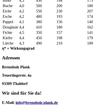
Birke
4,3
450
194
175
Buche
4,0
500
200
180
Eiche
4,2
550
230
207
Esche
4,2
480
193
174
Pappel
4,1
380
156
140
Douglasie
4,4
410
180
162
Fichte
4,5
350
157
141
Kiefer
4,4
450
198
179
Lärche
4,3
490
210
189
η* = Wirkungsgrad
Adressen
Brennholz Plank
Teuertingerstr. 4a
93309 Thaldorf
Wir sind für Sie da!
E-Mail
:
info@brennholz-plank.de