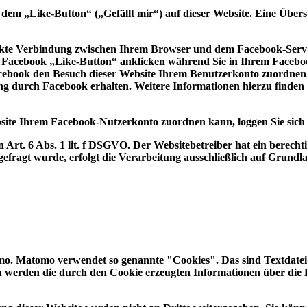
m „Like-Button“ („Gefällt mir“) auf dieser Website. Eine Übersic
ekte Verbindung zwischen Ihrem Browser und dem Facebook-Server 
 Facebook „Like-Button“ anklicken während Sie in Ihrem Facebook
ebook den Besuch dieser Website Ihrem Benutzerkonto zuordnen. W
ng durch Facebook erhalten. Weitere Informationen hierzu finden
site Ihrem Facebook-Nutzerkonto zuordnen kann, loggen Sie sich
rt. 6 Abs. 1 lit. f DSGVO. Der Websitebetreiber hat ein berechtig
fragt wurde, erfolgt die Verarbeitung ausschließlich auf Grundlage
o. Matomo verwendet so genannte "Cookies". Das sind Textdateie
 werden die durch den Cookie erzeugten Informationen über die B